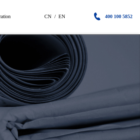
CN
/
EN
ation
400 100 5852